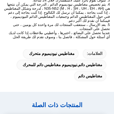
3. سوف نقوم بالرد عليك لاستفسارك خلال 24 ساعة.
4. يتم تخصيص مغناطيس نيوديميوم الدائم ، الدرجة التي يمكن أن ننتجها
هي N35-N52 (M ، H ، SH ، UH ، EH ، AH) ، لدرجة وشكل المغناطيس
، إذا كنت بحاجة ، يمكننا أن نرسل لك الكتالوج .إذا كنت بحاجة إلى دعم
فني حول المغناطيس الدائم وجمعيات المغناطيس الدائم النيوديميوم ،
فيمكننا أن نقدم لك أكبر دعم.
5. بعد الإرسال ، سنتعقب المنتجات لك مرة واحدة كل يومين ، حتى
تحصل على المنتجات.
عندما تحصل على البضائع ، اختبرها ، وأعطيني ملاحظات.إذا كانت لديك
أي أسئلة حول المشكلة ، فاتصل بنا ، وسوف نقدم لك طريقة الحل.
العلامات:
مغناطيس نيوديميوم متحرك
مغناطيس دائم,نيوديميوم مغناطيس دائم للمحرك
مغناطيس دائم
المنتجات ذات الصلة