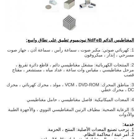
المغناطيس الدائم NdFeB نيوديميوم تطبيق على نطاق واسع:
1: كهربائي صوتي: مكبر صوت ، سماعة رأس ، سماعة أذن ، جهاز صوت
مسرحي ، إنذار ، ميكروفون
2: المنتجات الكهربائية: مشغل مغناطيسي دائم ، قاطع دائرة تفريغ ،
مرحل مغناطيسي ، مقياس وات ساعة ، عداد مياه ، مستشعر ، مفتاح
قصب
3: مناطق المحرك: VCM ، DVD-ROM ، مولد ، محرك كهربائي ، محرك
DC ، محرك خطي
4: المعدات الميكانيكية: فاصل مغناطيسي ، حامل مغناطيسي
5: الرعاية الصحية: مطياف الرنين المغناطيسي النووي ، والأجهزة الطبية
والأدوات
خدمة:
1. نرحب تصنيع المعدات الأصلية: المنتج ، الحزمة.
2. أمر عينة / محاكمة النظام.