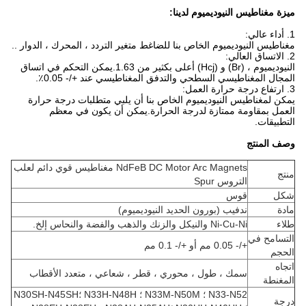
ميزة مغناطيس النيوديميوم لدينا:
1. أداء عالي:
مغناطيس النيوديميوم الخاص بنا للضاغط متغير التردد ، المحرك ، الدوار ..
2. الاتساق العالي:
النيوديميوم ، (Br) و (Hcj) أعلى بكثير من 1.63.يمكن التحكم في اتساق
المجال المغناطيسي السطحي والتدفق المغناطيسي عند +/- 0.05٪.
3. ارتفاع درجة حرارة العمل:
يمكن لمغناطيس النيوديميوم الخاص بنا أن يلبي متطلبات درجة حرارة
العمل بمقاومة ممتازة لدرجة الحرارة.يمكن أن يكون في معظم
التطبيقات.
وصف المنتج
NdFeB DC Motor Arc Magnets مغناطيس قوي دائم لعلب
منتج
التروس Spur
شكل
قوس
مادة
ندفيب (بورون الحديد النيوديميوم)
طلاء
Ni-Cu-Ni والنيكل والزنك والذهب والفضة والنحاس إلخ.
التسامح في
+/- 0.05 مم أو +/- 0.1 مم
الحجم
اتجاه
سمك ، طول ، محوري ، قطر ، شعاعي ، متعدد الأقطاب
المغنطة
N33-N52 ؛ N33M-N50M ؛ N33H-N48H ؛N30SH-N45SH
درجة