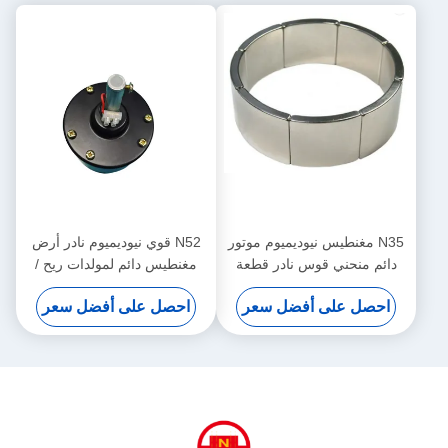
N35 مغنطيس نيوديميوم موتور
N52 قوي نيوديميوم نادر أرض
دائم منحني قوس نادر قطعة
مغنطيس دائم لمولدات ريح /
أرض مغناطيس
محرك
احصل على أفضل سعر
احصل على أفضل سعر