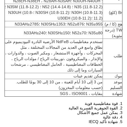
؛ N30UH-N40UH ؛N28EH-N38EH ، N28AH-N35AH
N35 (11.8-12.2) ؛ N52 (14.4-14.8) ؛ N35M (11.8-12.2) ؛
Br (كلغ)
N30H (10.8-11.3) ؛N30SH (10.8-11.2) ؛N30UH (10.8-
11.2) ؛U30EH (10.8-11.2)
هج (كا / م)
N35≥955 ؛N52≥876 ؛N30SH≥1353 ؛N33AH≥2785
TW (درجة
N35≤80 ؛N52≤70 ؛N30SH≤150 ؛N33AH≤240
مئوية)
تستخدم مغناطيسات NdFeB الأرضية النادرة النيوديميوم على
نطاق واسع في العديد من المجالات المختلفة ، مثل
المحركات ، وأجهزة الاستشعار ، ومكبر الصوت ، والدوارات ،
طلب
والإنذار ، والميكروفون ،
توربينات الرياح / مولدات الرياح ،
الخطافات المغناطيسية ، الحامل المغناطيسي ، مرشحات
السيارات وما إلى ذلك
موك
يمكن تقديم عينات
موعد
من 3 إلى 10 أيام للعينة ، من 10 إلى 30 يومًا للطلب.
التسليم
(حسب معلومات المخزون)
شهادة
بنفايات ، SGS ، ISO9001
1. قوة مغناطيسية قوية
2. القوة الجوهرية القسرية العالية
3. يمكن عمل جميع الأشكال
4. دقة عالية
5. شهادة تأكيد IECQ