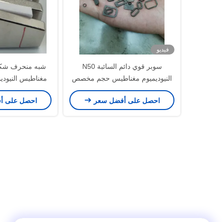
فيديو
سوبر قوي دائم السائبة N50
النيوديميوم مغناطيس حجم مخصص
مغناطيس النيودي
وعلى شكل
عالية ال
احصل على أفضل سعر
احصل على أ