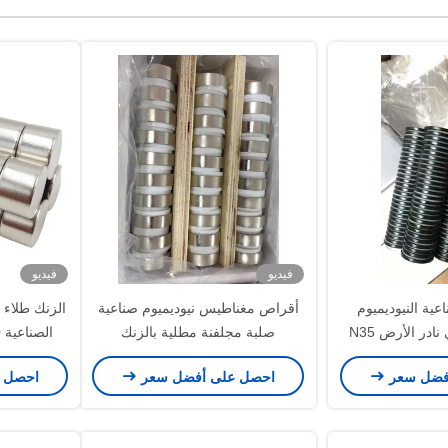
فيديو
فيديو
لصناعية النيوديميوم
أقراص مغناطيس نيوديميوم صناعية
الزنك طلاء 
الأسود الإيبوكسي نادر الأرض N35
صلبة مجلفنة مطلية بالزنك
الصناعية N50 قوية 20 * 20mm
قرص صغير
فضل سعر
احصل على أفضل سعر
احصل 