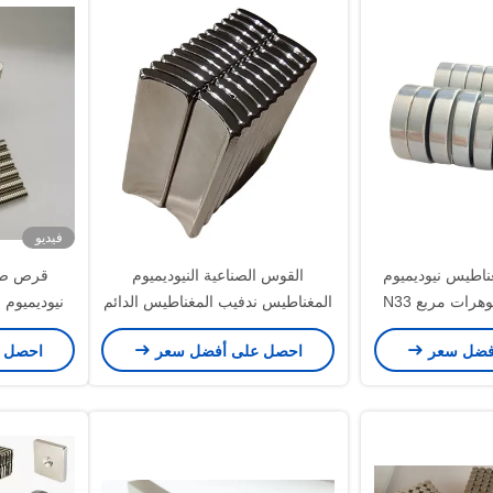
فيديو
ناطيس نيوديميوم
القوس الصناعية النيوديميوم
قرص صغ
قرص صغير للمجوهرات مربع N33
المغناطيس ندفيب المغناطيس الدائم
N
للمولدات للسيارات
10x1 مم لصندوق الحلي
فضل سعر
احصل على أفضل سعر
احصل 