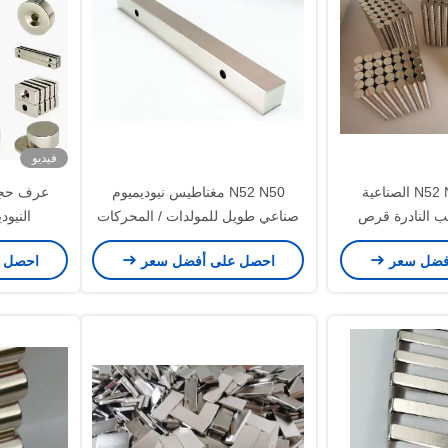
فيديو
N52 N42 N35 N30 الصناعية
N52 N50 مغناطيس نيوديميوم
عرف حجم
يب النادرة قرص
صناعي طويل للمولدات / المحركات
10x2
ذات الثقوب
earmotors
فضل سعر
احصل على أفضل سعر
احصل 