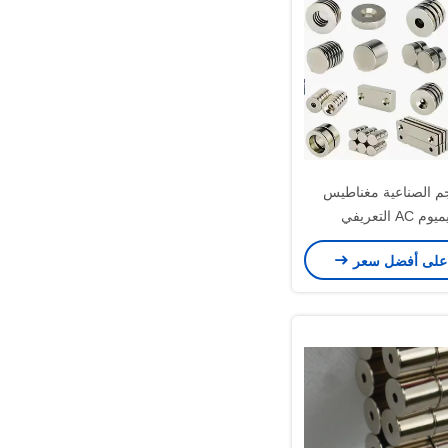
 الصناعية مغناطيس
النيوديميوم AC التعريفي
G المغناطيس
على أفضل سعر