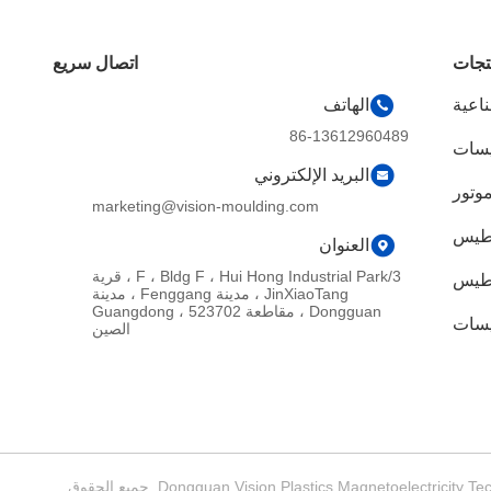
تجات
اتصال سريع
اعية
الهاتف
86-13612960489
طيسات
البريد الإلكتروني
وتور
marketing@vision-moulding.com
نطيس
العنوان
3/F ، Bldg F ، Hui Hong Industrial Park ، قرية
طيس
JinXiaoTang ، مدينة Fenggang ، مدينة
Dongguan ، مقاطعة Guangdong ، 523702
يسات
الصين
الصين جودة جيدة مغناطيسات النيوديميوم الصناعية المورد. حقوق الطبع والنشر © 2019-2026 Dongguan Vision Plastics Magnetoelectricity Technology Co., Ltd. جميع الحقوق