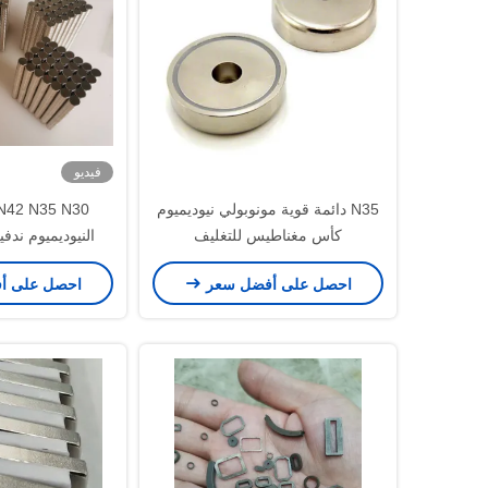
فيديو
N35 دائمة قوية مونوبولي نيوديميوم
كأس مغناطيس للتغليف
النيوديميوم ندف
مسطح مغناطيس mm
احصل على أفضل سعر
احصل على أ