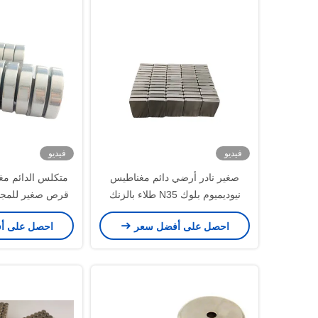
فيديو
فيديو
صغير نادر أرضي دائم مغناطيس
متكلس الدائم مغ
نيوديميوم بلوك N35 طلاء بالزنك
متعدد الأغراض
35
احصل على أفضل سعر
احصل على أ