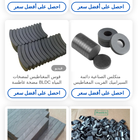
الحرة للمحرك 540550775
مغناطيس ضياء 18 مم × 5 مم
احصل على أفضل سعر
احصل على أفضل سعر
فيديو
متكلس الصناعية دائمة
قوس المغناطيس لمضخات
السيراميك الفريت المغناطيس
المياه BLDC مضخة غاطسة
كتلة حلقة القرص قوس على
قوية مغناطيس الفريت الصلب
احصل على أفضل سعر
احصل على أفضل سعر
شكل