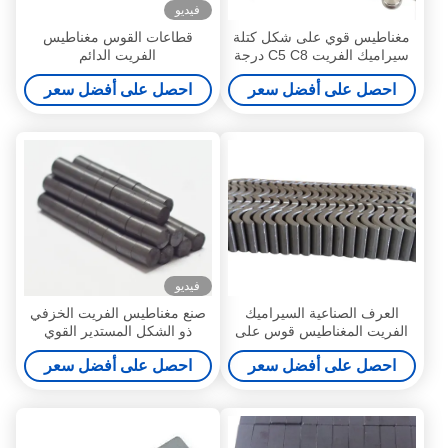
فيديو
مغناطيس قوي على شكل كتلة
قطاعات القوس مغناطيس
سيراميك الفريت C5 C8 درجة
الفريت الدائم
للاستخدام الصناعي
52.12X50.18X7.27mm
احصل على أفضل سعر
احصل على أفضل سعر
للمحركات الصناعية عالية المتانة
فيديو
العرف الصناعية السيراميك
صنع مغناطيس الفريت الخزفي
الفريت المغناطيس قوس على
ذو الشكل المستدير القوي
شكل Y25 Y30 Y30BH Y35
المخصص C8 ، D18 x 3mm
احصل على أفضل سعر
احصل على أفضل سعر
الصف