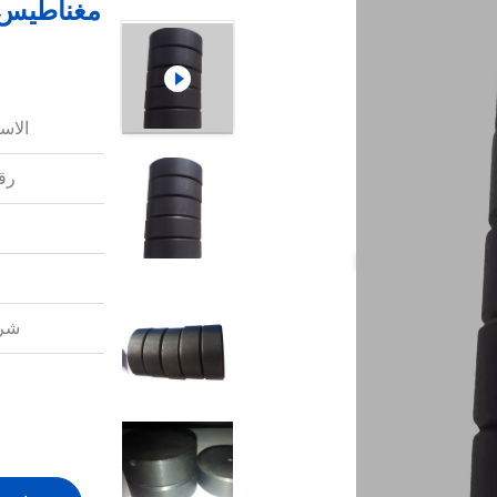
مغناطيس
الاس
رقم
شرو