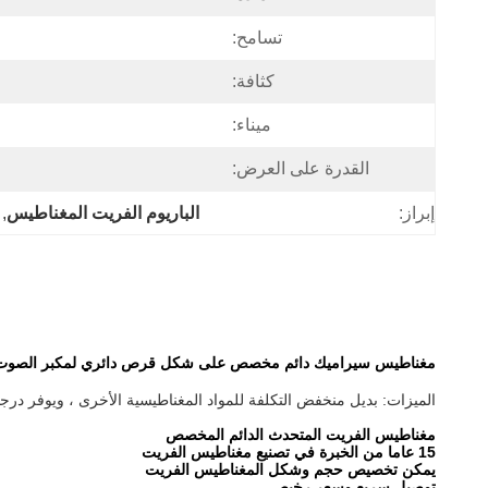
تسامح:
كثافة:
ميناء:
القدرة على العرض:
إبراز:
الباريوم الفريت المغناطيس
, 
مغناطيس سيراميك دائم مخصص على شكل قرص دائري لمكبر الصوت 18 x 5mm
الميزات: بديل منخفض التكلفة للمواد المغناطيسية الأخرى ، ويوفر درجات حرا
مغناطيس الفريت المتحدث الدائم المخصص
15 عاما من الخبرة في تصنيع مغناطيس الفريت
يمكن تخصيص حجم وشكل المغناطيس الفريت
توصيل سريع وسعر رخيص