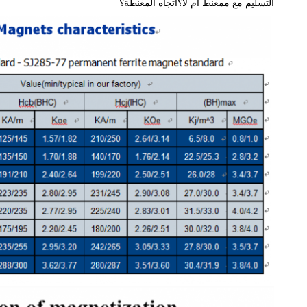
التسليم مع ممغنط أم لا؟اتجاه المغنطة؟