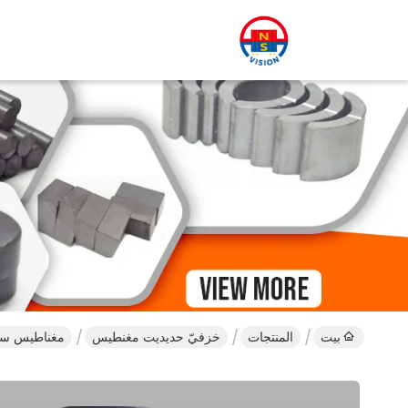
بيت
المنتجات
خزفيّ حديديت مغنطيس
مغناطيس سيرا