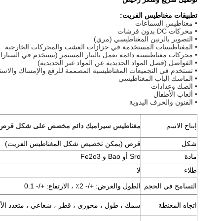
تطبيقات مغناطيس الفريت:
• مغناطيس السماعات
• محركات DC بدون فرشات
• التصوير بالرنين المغناطيسي (مري)
• المغناطيسات المستخدمة في جزازات العشب والمحركات الخارجية
• محركات مغناطيسية دائمة تعمل بالتيار المستمر (تستخدم في السيارا
• الفواصل (فصل المواد الحديدية عن المواد غير الحديدية)
• تستخدم في التجميعات المغناطيسية المصممة للرفع والإمساك والاس
• الماسك الباب المغناطيسي
• الصك وعدادات
• ألعاب الأطفال
• الفنون والحرف اليدوية
إنتاج الاسم
مغناطيس سيراميك دائم مخصص على شكل قرص دائري لم
شكل
قرص (يمكن تخصيص شكل المغناطيس الفريت)
مادة
Sro أو Bao و Fe2o3
طلاء
لا
التسامح في الحجم
الطول والعرض: +/- 2٪ ، الارتفاع: +/- 0.1
اتجاه المغنطة
سمك ، طول ، محوري ، قطر ، شعاعي ، متعدد ال