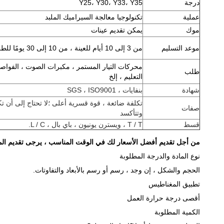
درجة
Y25، Y30، Y33، Y35
عملية
تكنولوجيا معالجة السيراميك الملبد
موك
يمكن تقديم عينات
موعد التسليم
من 3 إلى 10 أيام للعينة ، من 10 إلى 30 يومًا للطلب.(حسب معلومات المخزون)
محركات التيار المستمر ، مكبرات الصوت ، الفواص
طلب
التعليم ، إلخ
شهادة
بنفايات ، SGS ، ISO9001
تكلفة ضائعة ، قوة قسرية أعلى ؛لا تحتاج إلى أن 
صفات
وتتأكسد
قسط
T / T ، ويسترن يونيون ، باي بال ، L / C.
من أجل تقديم أفضل الأسعار لك في الوقت المناسب ، يرجى تقديم المعل
نوع المادة والدرجة المطلوبة
الحجم والشكل ، إن وجد ، رسم أو رسم بالأبعاد والتفاوتات.
تطبيق المغناطيس
أقصى درجة حرارة العمل
الكمية المطلوبة