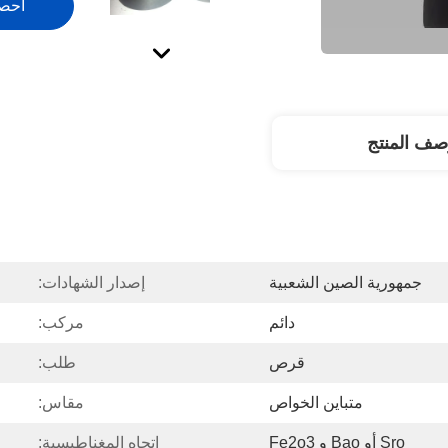
احص
صف المنتج
جمهورية الصين الشعبية
إصدار الشهادات:
دائم
مركب:
قرص
طلب:
متباين الخواص
مقاس:
Sro أو Bao و Fe2o3
اتجاه المغناطيسية: