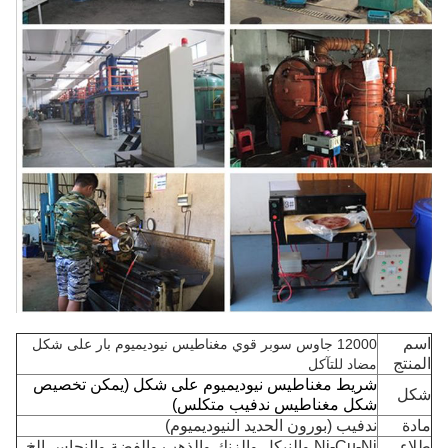
اسم
12000 جاوس سوبر قوي مغناطيس نيوديميوم بار على شكل
المنتج
مضاد للتآكل
شريط مغناطيس نيوديميوم على شكل (يمكن تخصيص
شكل
شكل مغناطيس ندفيب متكلس)
مادة
ندفيب (بورون الحديد النيوديميوم)
طلاء
Ni-Cu-Ni والنيكل والزنك والذهب والفضة والنحاس إلخ.