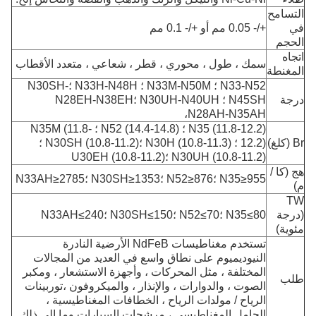
التسامح
في
+/- 0.05 مم أو +/- 0.1 مم
الحجم
اتجاه
سمك ، طول ، محوري ، قطر ، شعاعي ، متعدد الأقطاب
المغنطة
N33-N52 ؛ N33M-N50M ؛ N33H-N48H ؛N30SH-
درجة
N45SH ؛ N30UH-N40UH ؛N28EH-N38EH
،
N28AH-N35AH
N35 (11.8-12.2) ؛ N52 (14.4-14.8) ؛ N35M (11.8-
Br (كلغ)
12.2) ؛ N30H (10.8-11.3) ؛N30SH (10.8-11.2) ؛
N30UH (10.8-11.2) ؛U30EH (10.8-11.2)
هج (كا /
N35≥955 ؛N52≥876 ؛N30SH≥1353 ؛N33AH≥2785
م)
TW
(درجة
N35≤80 ؛N52≤70 ؛N30SH≤150 ؛N33AH≤240
مئوية)
تستخدم مغناطيسات NdFeB الأرضية النادرة
النيوديميوم على نطاق واسع في العديد من المجالات
المختلفة ، مثل المحركات ، وأجهزة الاستشعار ، ومكبر
طلب
الصوت ، والدوارات ، والإنذار ، والميكروفون ،
توربينات
الرياح / مولدات الرياح ، الخطافات المغناطيسية ،
الحامل المغناطيسي ، مرشحات السيارات وما إلى ذلك