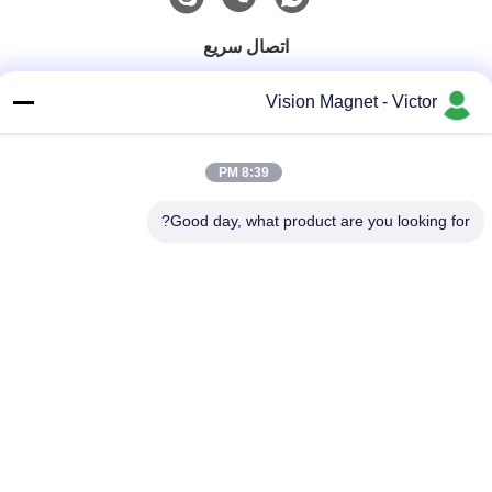
اتصال سريع
الهاتف
Vision Magnet - Victor
86-13612960489
البريد الإلكتروني
8:39 PM
marketing@vision-moulding.com
Good day, what product are you looking for?
العنوان
3/F ، Bldg F ، Hui Hong Industrial Park ، قرية JinXiaoTang ،
مدينة Fenggang ، مدينة Dongguan ، مقاطعة Guangdong ،
523702 الصين
سياسة الخصوصية
|
خريطة الموقع
الصين جودة جيدة مغناطيسات النيوديميوم الصناعية المورد. حقوق الطبع
والنشر © 2019-2026 Dongguan Vision Plastics Magnetoelectricity
Technology Co., Ltd. جميع الحقوق محفوظة