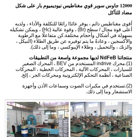
12000 جاوس سوبر قوي مغناطيس نيوديميوم بار على شكل
مضاد للتآكل
أقوى مغناطيس دائم ، يوفر عائدًا رائعًا للتكلفة والأداء ، ولديه
أعلى قوة مجال / سطح (Br) ، وقوة عالية (Hc) ، ويمكن تشكيله
بسهولة في أشكال وأحجام مختلفة.كن متفاعلًا مع الرطوبة
والأكسجين ، وعادةً ما يتم توفيره عن طريق الطلاء (النيكل ،
والزنك ، والتخميل ، وطلاء الإيبوكسي ، وما إلى ذلك).
منتجاتنا NdFeB لديها مجموعة واسعة من التطبيقات
(1).محرك indrive المستخدم من BEV ، المحرك الصغير
للسيارات ، المحركات الآلية ، المحركات الخطية ، المحركات
الصناعية ، أنظمة التحكم الإلكترونية ومحركات الجر ، إلخ.
(2).تستخدم في مكبرات الصوت وسماعات الأذن وأجهزة
الاستشعار وما إلى ذلك.