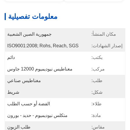
معلومات تفصيلية
مكان المنشأ:
جمهورية الصين الشعبية
إصدار الشهادات:
ISO9001:2008; Rohs, Reach, SGS
يكتب:
دائم
مركب:
مغناطيس نيوديميوم 12000 جاوس
طلب:
مغناطيس صناعي
شكل:
شريط
طلاء:
الفضة أو حسب الطلب
مادة:
متكلس نيوديميوم - حديد - بورون
مقاس:
طلب الزبون