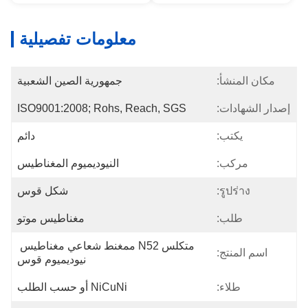
معلومات تفصيلية
مكان المنشأ:
جمهورية الصين الشعبية
إصدار الشهادات:
ISO9001:2008; Rohs, Reach, SGS
يكتب:
دائم
مركب:
النيوديميوم المغناطيس
รูปร่าง:
شكل قوس
طلب:
مغناطيس موتو
متكلس N52 ممغنط شعاعي مغناطيس 
اسم المنتج:
نيوديميوم قوس
طلاء:
NiCuNi أو حسب الطلب