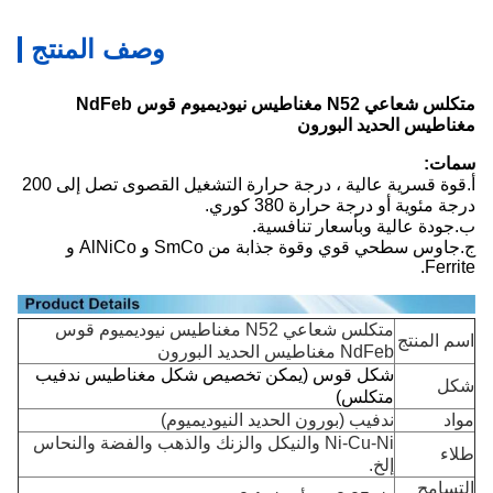
وصف المنتج
متكلس شعاعي N52 مغناطيس نيوديميوم قوس NdFeb
مغناطيس الحديد البورون
سمات:
أ.قوة قسرية عالية ، درجة حرارة التشغيل القصوى تصل إلى 200
درجة مئوية أو درجة حرارة 380 كوري.
ب.جودة عالية وبأسعار تنافسية.
ج.جاوس سطحي قوي وقوة جذابة من SmCo و AlNiCo و
Ferrite.
متكلس شعاعي N52 مغناطيس نيوديميوم قوس
اسم المنتج
NdFeb مغناطيس الحديد البورون
شكل قوس (يمكن تخصيص شكل مغناطيس ندفيب
شكل
متكلس)
مواد
ندفيب (بورون الحديد النيوديميوم)
Ni-Cu-Ni والنيكل والزنك والذهب والفضة والنحاس
طلاء
إلخ.
التسامح