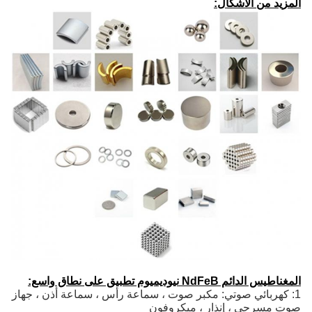
المزيد من الأشكال:
المغناطيس الدائم NdFeB نيوديميوم تطبيق على نطاق واسع:
1: كهربائي صوتي: مكبر صوت ، سماعة رأس ، سماعة أذن ، جهاز
صوت مسرحي ، إنذار ، ميكروفون