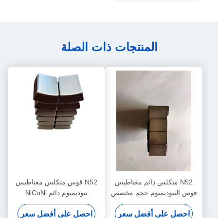
المنتجات ذات الصلة
N52 متكلس دائم مغناطيس
N52 قوس متكلس مغناطيس
قوس النيوديميوم حجم مخصص
نيوديميوم دائم NiCuNi
25mmx30mmx9m
NiCuNi
احصل على أفضل سعر
احصل على أفضل سعر