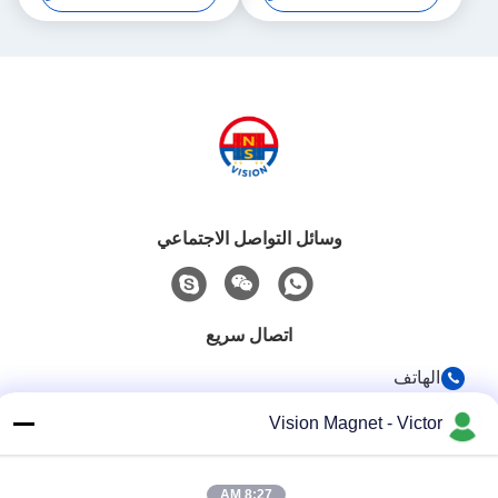
وسائل التواصل الاجتماعي
اتصال سريع
الهاتف
86-13612960489
Vision Magnet - Victor
البريد الإلكتروني
marketing@vision-moulding.com
8:27 AM