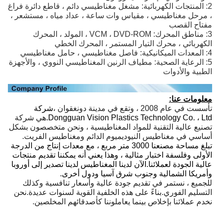
2: المنتجات الكهربائية: مشغل مغناطيسي دائم ، قاطع دائرة فراغ
، مرحل مغناطيسي ، مقياس وات ساعة ، عداد مياه ، مستشعر ،
مفتاح القصب
3: مناطق المحرك: VCM ، DVD-ROM ، المولد ، المحرك
الكهربائي ، محرك التيار المستمر ، المحرك الخطي
4: المعدات الميكانيكية: فاصل مغناطيسي ، حامل مغناطيسي
5: الرعاية الصحية: مطياف الرنين المغناطيسي النووي ، والأجهزة
الطبية والأدوات
معلومات عنا:
تأسست في عام 2008 ، وتقع في مدينة دونغقوان ،
شركة
Dongguan Vision Plastics Technology Co. ، Ltd.
هي شركة
تصنيع عالية التقنية للمواد المغناطيسية ، ونحن متخصصون بشكل
أساسي في مغناطيس النيوديميوم الدائم ومغناطيس الفريت.
تبلغ مساحة مصنعنا 3000 متر مربع ، مع معدات إنتاج من الدرجة
الأولى وفلسفة اختبار مثالية ، وهذا يعني أنه يمكننا تقديم منتجات
عالية الجودة لعملائنا.الآن لدينا المغناطيس لدينا تصدير إلى أوروبا
وأمريكا الشمالية وجنوب شرق آسيا ودول أخرى.
للجميع ، نستمر في تقديم جودة عالية وأسعار تنافسية وكذلك
التسليم الفوري.بناءً على هذه الخلفية القوية لسنوات عديدة.نحن
نخدم عملائنا بإخلاص بينما يعاملوننا كأصدقائهم المخلصين.