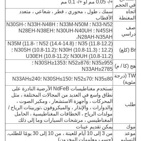
+/- 0.05 مم أو +/- 0.1 مم
في الحجم
اتجاه
سمك ، طول ، محوري ، قطر ، شعاعي ، متعدد
المغنطة
الأقطاب
N33-N52 ؛ N33M-N50M ؛ N33H-N48H ؛N30SH-
صف
N45SH ؛ N30UH-N40UH ؛N28EH-N38EH
دراسي
،
N28AH-N35AH
N35 (11.8-12.2) ؛ N52 (14.4-14.8) ؛ N35M (11.8-
Br (كلغ)
12.2) ؛ N30H (10.8-11.3) ؛N30SH (10.8-11.2) ؛
N30UH (10.8-11.2) ؛U30EH (10.8-11.2)
N35≥955 ؛N52≥876 ؛N30SH≥1353 ؛
هج (كا / م)
N33AH≥2785
TW (درجة
N35≤80 ؛N52≤70 ؛N30SH≤150 ؛N33AH≤240
مئوية)
تستخدم مغناطيسات NdFeB الأرضية النادرة على
نطاق واسع في العديد من المجالات المختلفة ، مثل
المحركات ، وأجهزة الاستشعار ، ومكبر الصوت ،
طلب
والدوارات ، والإنذار ، والميكروفون ،
توربينات الرياح /
مولدات الرياح ، الخطافات المغناطيسية ، الحامل
المغناطيسي ، مرشحات السيارات وما إلى ذلك
موك
يمكن تقديم عينات
موعد
من 3 إلى 10 أيام للعينة ، من 10 إلى 30 يومًا للطلب.
التسليم
(حسب معلومات المخزون)