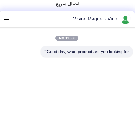
اتصال سريع
الهاتف
Vision Magnet - Victor
86-13612960489
البريد الإلكتروني
11:38 PM
marketing@vision-moulding.com
Good day, what product are you looking for?
العنوان
1 / F ، المبنى 7 ، حديقة Zhengqiangda للعلوم والتكنولوجيا ،
طريق Xiangyang ، مجتمع Shigu ، مدينة Tangxia ، مدينة
Dongguan ، مقاطعة Guangdong ، الصين
سياسة الخصوصية
|
خريطة الموقع
الصين جودة جيدة مغناطيسات النيوديميوم الصناعية المورد. حقوق الطبع
والنشر © 2019-2026 Vision Magnetoelectricity Technology Co.,
Ltd. جميع الحقوق محفوظة