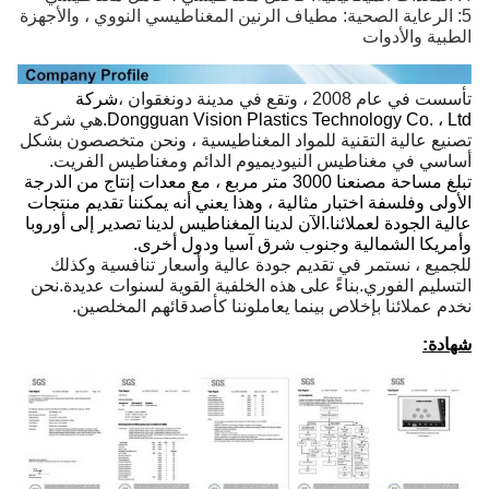
5: الرعاية الصحية: مطياف الرنين المغناطيسي النووي ، والأجهزة
الطبية والأدوات
تأسست في عام 2008 ، وتقع في مدينة دونغقوان ،
شركة
Dongguan Vision Plastics Technology Co. ، Ltd.
هي شركة
تصنيع عالية التقنية للمواد المغناطيسية ، ونحن متخصصون بشكل
أساسي في مغناطيس النيوديميوم الدائم ومغناطيس الفريت.
تبلغ مساحة مصنعنا 3000 متر مربع ، مع معدات إنتاج من الدرجة
الأولى وفلسفة اختبار مثالية ، وهذا يعني أنه يمكننا تقديم منتجات
عالية الجودة لعملائنا.الآن لدينا المغناطيس لدينا تصدير إلى أوروبا
وأمريكا الشمالية وجنوب شرق آسيا ودول أخرى.
للجميع ، نستمر في تقديم جودة عالية وأسعار تنافسية وكذلك
التسليم الفوري.بناءً على هذه الخلفية القوية لسنوات عديدة.نحن
نخدم عملائنا بإخلاص بينما يعاملوننا كأصدقائهم المخلصين.
شهادة: