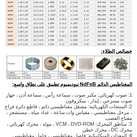
خصائص الطلاء:
المغناطيس الدائم NdFeB نيوديميوم تطبيق على نطاق واسع:
1: صوت كهربائي: مكبر صوت ، سماعة رأس ، سماعة أذن ، جهاز
صوت مسرحي ، إنذار ، ميكروفون
2: المنتجات الكهربائية: مشغل مغناطيسي دائم ، قاطع دائرة فراغ
، مرحل مغناطيسي ، مقياس وات ساعة ، عداد مياه ، مستشعر ،
مفتاح القصب
3: مناطق المحرك: VCM ، DVD-ROM ، مولد ، محرك كهربائي ،
محرك DC ، محرك خطي
4: المعدات الميكانيكية: فاصل مغناطيسي ، حامل مغناطيسي