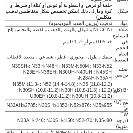
حلقة أو قرص أو اسطوانة أو قوس أو كتلة أو شريط أو
شكل
كرة وما إلى ذلك (يمكن تخصيص شكل مغناطيس ندفيب
متكلس)
مواد
ندفيب (بورون الحديد النيوديميوم)
طلاء
Ni-Cu-Ni والنيكل والزنك والذهب والفضة والنحاس إلخ.
التسامح
في
+/- 0.05 مم أو +/- 0.1 مم
الحجم
اتجاه
سمك ، طول ، محوري ، قطر ، شعاعي ، متعدد الأقطاب
المغنطة
N33-N52 ؛ N33M-N50M ؛ N33H-N48H ؛N30SH-
صف
N45SH ؛ N30UH-N40UH ؛N28EH-N38EH
دراسي
،
N28AH-N35AH
N35 (11.8-12.2) ؛ N52 (14.4-14.8) ؛ N35M (11.8-
Br (كلغ)
12.2) ؛ N30H (10.8-11.3) ؛N30SH (10.8-11.2) ؛
N30UH (10.8-11.2) ؛U30EH (10.8-11.2)
هج (كا /
N35≥955 ؛N52≥876 ؛N30SH≥1353 ؛N33AH≥2785
م)
TW
(درجة
N35≤80 ؛N52≤70 ؛N30SH≤150 ؛N33AH≤240
مئوية)
تستخدم مغناطيسات NdFeB الأرضية النادرة على نطاق