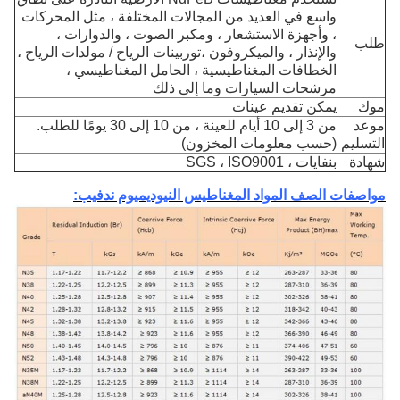
واسع في العديد من المجالات المختلفة ، مثل المحركات
، وأجهزة الاستشعار ، ومكبر الصوت ، والدوارات ،
طلب
والإنذار ، والميكروفون ،
توربينات الرياح / مولدات الرياح ،
الخطافات المغناطيسية ، الحامل المغناطيسي ،
مرشحات السيارات وما إلى ذلك
موك
يمكن تقديم عينات
موعد
من 3 إلى 10 أيام للعينة ، من 10 إلى 30 يومًا للطلب.
التسليم
(حسب معلومات المخزون)
شهادة
بنفايات ، SGS ، ISO9001
مواصفات الصف المواد المغناطيس النيوديميوم ندفيب: