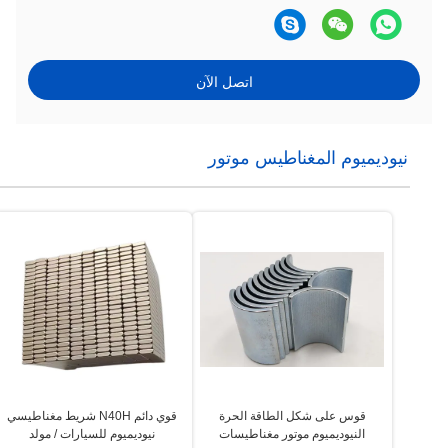
اتصل الآن
نيوديميوم المغناطيس موتور
قوس على شكل الطاقة الحرة
قوي دائم N40H شريط مغناطيسي
النيوديميوم موتور مغناطيسات
نيوديميوم للسيارات / مولد