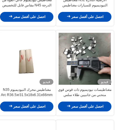
النيوديميوم للسيارات مغناطيس
الدرجة N45 مقاس قابل للتخصيص
البورون الحديد النيوديميوم
لتطبيقات الدوار المحرك
احصل على أفضل سعر
احصل على أفضل سعر
فيديو
فيديو
مغناطيسات نيوديميوم ذات قوس قوي
مغناطيس محرك النيوديميوم N35
منحني من جانبيين طلاء سلس
Arc R36.5xr31.5x18x6.31x66mm
لتوربينات الرياح الصغيرة
طويل الطول
احصل على أفضل سعر
احصل على أفضل سعر