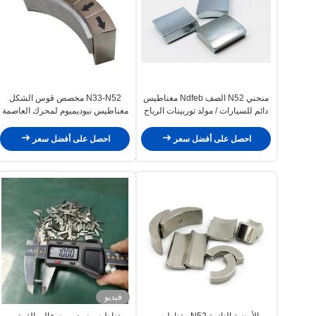
منحني N52 الصف Ndfeb مغناطيس
N33-N52 مخصص قوس الشكل
دائم للسيارات / مولد توربينات الرياح
مغناطيس نيوديميوم لمحرك العاصمة
فرش
احصل على أفضل سعر
احصل على أفضل سعر
فيديو
الأرضية النادرة N52 مغناطيس
مغناطيس نيوديميوم عالي القوة من