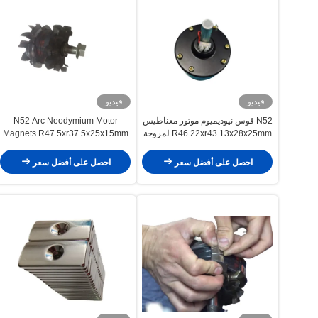
فيديو
فيديو
N52 قوس نيوديميوم موتور مغناطيس
N52 Arc Neodymium Motor
R46.22xr43.13x28x25mm لمروحة
Magnets R47.5xr37.5x25x15mm
السقف
احصل على طاقة مجانية مع مولد التيار
المتردد للسيارة
احصل على أفضل سعر
احصل على أفضل سعر