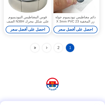
دائم مغناطيس نيوديميوم جولة
قوس المغناطيس النيوديميوم
زر المخفية 23 X 3mm PVC
على شكل محرك N38H الصف
المغلفة
مولد الرياح ندفيب المغناطيس
احصل على أفضل سعر
احصل على أفضل سعر
2
1
وسائل التواصل الاجتماعي