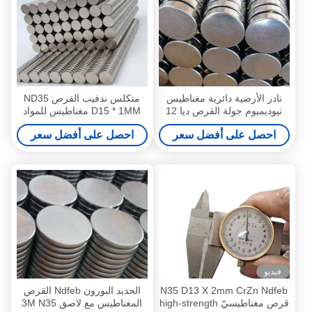
نادر الأرضية دائرية مغناطيس
متكلس ندفيب القرص ND35
نيوديميوم جولة القرص ديا 12
D15 * 1MM مغناطيس للمواد
مم × 2 مم سوبر قوية
التعليمية
احصل على أفضل سعر
احصل على أفضل سعر
فيديو
N35 D13 X 2mm CrZn Ndfeb
الحديد البورون Ndfeb القرص
قرص مغناطيسيّ high-strength
المغناطيس مع لاصق 3M N35