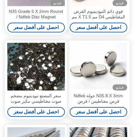
فيديو
فيديو
قوي دائم النيوديميوم القرص
N35 Grade 5 X 2mm Round
المغناطيس D4 مم X T1.5 مم
Ndfeb Disc Magnet /
N50 لسوار
مغناطيس قرص قوي لسماعة
احصل على أفضل سعر
احصل على أفضل سعر
الأذن
فيديو
N35 8 X 3mm جولة Ndfeb
سعر المصنع نيودينيوم مضخم
قرص مغناطيس / قرص
صوت مغناطيسي مكبر صوت
مغناطيس قوي للتذكار
مغناطيسي صغير 5 × 1 و 5 ×
احصل على أفضل سعر
احصل على أفضل سعر
1.5 مم