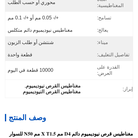
محوري أو حسب الطلب
المغناطيسية:
تسامح:
+/- 0.05 مم أو +/- 0.1 مم
يعالج:
مغناطيس نيوديميوم دائم متكلس
ميناء:
شنتشن أو طلب الزبون
تفاصيل التغليف:
قطعة واحدة
القدرة على
10000 قطعة في اليوم
العرض:
مغناطيس القرص نيوديميوم
, 
إبراز:
مغناطيس القرص النيوديميوم
وصف المنتج
مغناطيس قرص نيوديميوم دائم D4 مم X T1.5 مم N50 للسوار