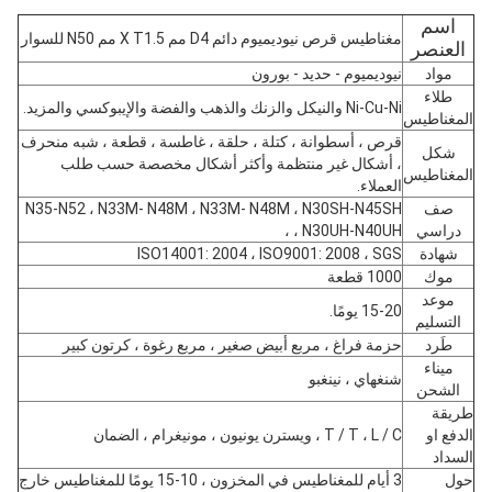
اسم
مغناطيس قرص نيوديميوم دائم D4 مم X T1.5 مم N50 للسوار
العنصر
مواد
نيوديميوم - حديد - بورون
طلاء
Ni-Cu-Ni والنيكل والزنك والذهب والفضة والإيبوكسي والمزيد.
المغناطيس
قرص ، أسطوانة ، كتلة ، حلقة ، غاطسة ، قطعة ، شبه منحرف
شكل
، أشكال غير منتظمة وأكثر أشكال مخصصة حسب طلب
المغناطيس
العملاء.
صف
N35-N52 ، N33M- N48M ، N33M- N48M ، N30SH-N45SH
دراسي
، N30UH-N40UH ،
شهادة
ISO14001: 2004 ، ISO9001: 2008 ، SGS
موك
1000 قطعة
موعد
15-20 يومًا.
التسليم
طَرد
حزمة فراغ ، مربع أبيض صغير ، مربع رغوة ، كرتون كبير
ميناء
شنغهاي ، نينغبو
الشحن
طريقة
الدفع او
T / T ، L / C ، ويسترن يونيون ، مونيغرام ، الضمان
السداد
حول
3 أيام للمغناطيس في المخزون ، 10-15 يومًا للمغناطيس خارج