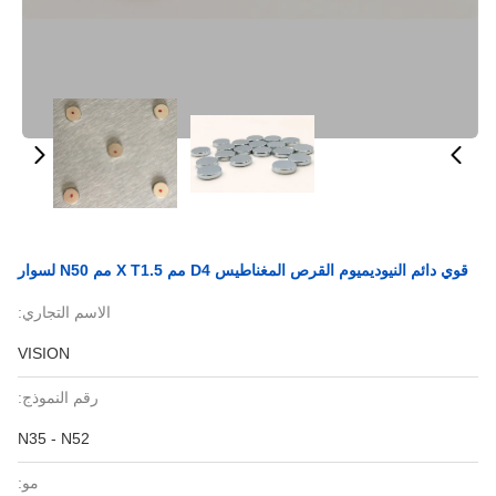
قوي دائم النيوديميوم القرص المغناطيس D4 مم X T1.5 مم N50 لسوار
الاسم التجاري:
VISION
رقم النموذج:
N35 - N52
مو: