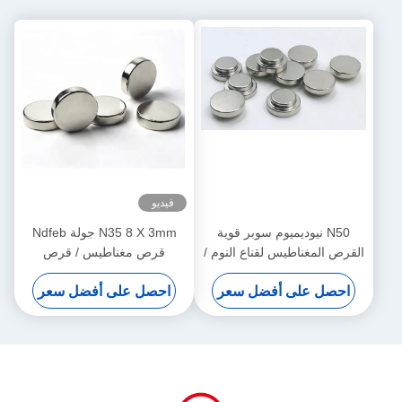
فيديو
N50 نيوديميوم سوبر قوية
N35 8 X 3mm جولة Ndfeb
القرص المغناطيس لقناع النوم /
قرص مغناطيس / قرص
المنتج المشترك
مغناطيس قوي للتذكار
احصل على أفضل سعر
احصل على أفضل سعر