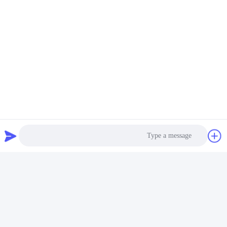
شهادة:
التعبئة القياسية للنقل البحري والجوي ، علبة كرتون مع كيس
Photo
بلاستيكي أو صندوق لوح مركب لحماية المغناطيس.
أو لطلب الزبون.
Video Call