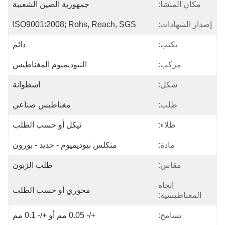
مكان المنشأ:
جمهورية الصين الشعبية
إصدار الشهادات:
ISO9001:2008; Rohs, Reach, SGS
يكتب:
دائم
مركب:
النيوديميوم المغناطيس
شكل:
اسطوانة
طلب:
مغناطيس صناعي
طلاء:
نيكل أو حسب الطلب
مادة:
متكلس نيوديميوم - حديد - بورون
مقاس:
طلب الزبون
اتجاه
محوري أو حسب الطلب
المغناطيسية:
تسامح:
+/- 0.05 مم أو +/- 0.1 مم