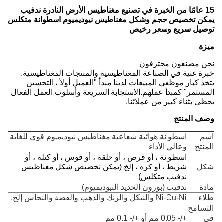
15 عامًا من الخبرة في تصنيع مغناطيس الأرض النادرة ندفيب
يمكن تخصيص حجم وشكل مغناطيس نيوديميوم اسطوانة متكلس
توصيل سريع وسعر رخيص
ميزة
نحن مصنعون محترفون
خبرة غنية في الصناعة المغناطيسية والمنتجات المغناطيسية.
يتخذ كبار موظفي المبيعات لدينا مبدأ "العميل أولاً ، التحسين
المستمر" كمبدأ عملهم.الاستجابة السريعة وأسلوب العمل الفعال
يحظى بثناء كبير من عملائنا.
وصف المنتج
اسم
اسطوانة هوائية شعاعية مغناطيس نيوديميوم قوي للغاية
المنتج
وعالي الأداء
اسطوانة ، أو قرص ، أو حلقة ، أو قوس ، أو كتلة ، أو
شكل
شريط ، أو كرة ، إلخ (يمكن تخصيص شكل مغناطيس
ندفيب متكلس)
مادة
ندفيب (بورون الحديد النيوديميوم)
طلاء
Ni-Cu-Ni والنيكل والزنك والذهب والفضة والنحاس إلخ.
التسامح
في
+/- 0.05 مم أو +/- 0.1 مم