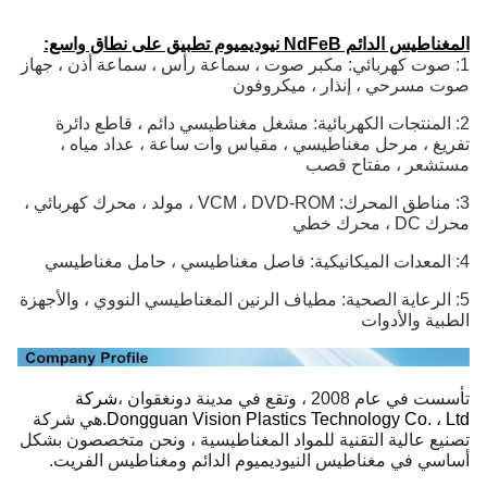
المغناطيس الدائم NdFeB نيوديميوم تطبيق على نطاق واسع:
1: صوت كهربائي: مكبر صوت ، سماعة رأس ، سماعة أذن ، جهاز
صوت مسرحي ، إنذار ، ميكروفون
2: المنتجات الكهربائية: مشغل مغناطيسي دائم ، قاطع دائرة
تفريغ ، مرحل مغناطيسي ، مقياس وات ساعة ، عداد مياه ،
مستشعر ، مفتاح قصب
3: مناطق المحرك: VCM ، DVD-ROM ، مولد ، محرك كهربائي ،
محرك DC ، محرك خطي
4: المعدات الميكانيكية: فاصل مغناطيسي ، حامل مغناطيسي
5: الرعاية الصحية: مطياف الرنين المغناطيسي النووي ، والأجهزة
الطبية والأدوات
تأسست في عام 2008 ، وتقع في مدينة دونغقوان ،
شركة
Dongguan Vision Plastics Technology Co. ، Ltd.
هي شركة
تصنيع عالية التقنية للمواد المغناطيسية ، ونحن متخصصون بشكل
أساسي في مغناطيس النيوديميوم الدائم ومغناطيس الفريت.