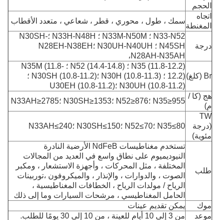
الحجم
اتجاه
سمك ، طول ، محوري ، قطر ، شعاعي ، متعدد الأقطاب
المغنطة
N33-N52 ؛ N33M-N50M ؛ N33H-N48H ؛N30SH-
درجة
N45SH ؛ N30UH-N40UH ؛N28EH-N38EH
،
N28AH-N35AH
N35 (11.8-12.2) ؛ N52 (14.4-14.8) ؛ N35M (11.8-
Br (كلغ)
12.2) ؛ N30H (10.8-11.3) ؛N30SH (10.8-11.2) ؛
N30UH (10.8-11.2) ؛U30EH (10.8-11.2)
هج (كا /
N35≥955 ؛N52≥876 ؛N30SH≥1353 ؛N33AH≥2785
م)
TW
(درجة
N35≤80 ؛N52≤70 ؛N30SH≤150 ؛N33AH≤240
مئوية)
تستخدم مغناطيسات NdFeB الأرضية النادرة
النيوديميوم على نطاق واسع في العديد من المجالات
المختلفة ، مثل المحركات ، وأجهزة الاستشعار ، ومكبر
طلب
الصوت ، والدوارات ، والإنذار ، والميكروفون ،
توربينات
الرياح / مولدات الرياح ، الخطافات المغناطيسية ،
الحامل المغناطيسي ، مرشحات السيارات وما إلى ذلك
موك
يمكن تقديم عينات
موعد
من 3 إلى 10 أيام للعينة ، من 10 إلى 30 يومًا للطلب.